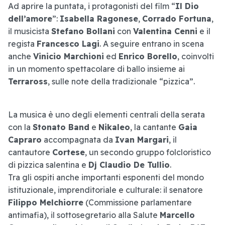
Ad aprire la puntata, i protagonisti del film “
Il Dio
dell’amore
”:
Isabella Ragonese
,
Corrado Fortuna
,
il musicista
Stefano Bollani
con
Valentina Cenni
e il
regista
Francesco Lagi
. A seguire entrano in scena
anche
Vinicio Marchioni
ed
Enrico Borello
, coinvolti
in un momento spettacolare di ballo insieme ai
Terraross
, sulle note della tradizionale “pizzica”.
La musica è uno degli elementi centrali della serata
con la
Stonato Band
e
Nikaleo
, la cantante
Gaia
Capraro
accompagnata da
Ivan Margari
, il
cantautore
Cortese
, un secondo gruppo folcloristico
di pizzica salentina e
Dj Claudio De Tullio
.
Tra gli ospiti anche importanti esponenti del mondo
istituzionale, imprenditoriale e culturale: il senatore
Filippo Melchiorre
(Commissione parlamentare
antimafia), il sottosegretario alla Salute
Marcello