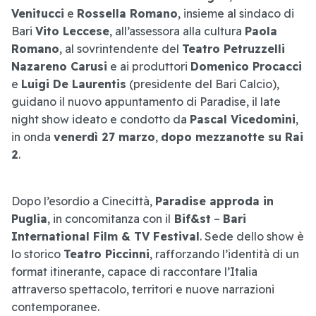
Venitucci
e
Rossella Romano
, insieme al sindaco di
Bari
Vito Leccese
, all’assessora alla cultura
Paola
Romano
, al sovrintendente del
Teatro Petruzzelli
Nazareno Carusi
e ai produttori
Domenico Procacci
e
Luigi De Laurentis
(presidente del Bari Calcio),
guidano il nuovo appuntamento di Paradise, il late
night show ideato e condotto da
Pascal Vicedomini
,
in onda
venerdì 27 marzo
,
dopo mezzanotte su Rai
2
.
Dopo l’esordio a Cinecittà,
Paradise approda in
Puglia
, in concomitanza con il
Bif&st
–
Bari
International Film & TV Festival
. Sede dello show è
lo storico
Teatro Piccinni
, rafforzando l’identità di un
format itinerante, capace di raccontare l’Italia
attraverso spettacolo, territori e nuove narrazioni
contemporanee.