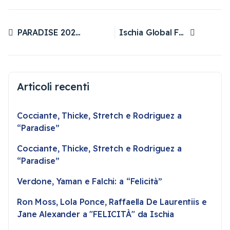
PARADISE 2026, venerdì 3 aprile, al Teatro San Carlo di Napoli con Ste, Gragnaniello, Canovic, Zurzolo, Gallo e Sastri
Ischia Global Film & Music Festival 2026 – Ci vediamo dal 12 al 19 luglio
Articolo precedente: PARADISE 2026, venerdì 3 aprile, al Teatro San Carlo di Napoli con Ste, Gragnaniello, Canovic, Zurzolo, Gallo e Sastri
Articolo successivo: Ischia Global Film & Music Festival 2026 – Ci vediamo dal 12 al 19 luglio
Articoli recenti
Cocciante, Thicke, Stretch e Rodriguez a
“Paradise”
Cocciante, Thicke, Stretch e Rodriguez a
“Paradise”
Verdone, Yaman e Falchi: a “Felicità”
Ron Moss, Lola Ponce, Raffaella De Laurentiis e
Jane Alexander a "FELICITÀ" da Ischia